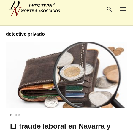
detective privado
Escrib
tu
consul
y
pulsa
en
INTRO
BLOG
El fraude laboral en Navarra y