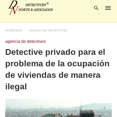
HOMEPAGE
AGENCIA DE DETECTIVES
Escrib
agencia de detectives
tu
consul
Detective privado para el
y
pulsa
problema de la ocupación
en
INTRO
de viviendas de manera
ilegal