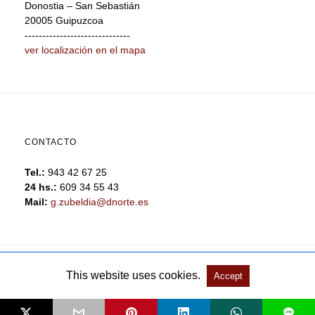
Donostia – San Sebastián
20005 Guipuzcoa
------------------------------
ver localización en el mapa
CONTACTO
Tel.:
943 42 67 25
24 hs.:
609 34 55 43
Mail:
g.zubeldia@dnorte.es
This website uses cookies.
Accept
All Rights Reserved
View Non-AMP Version
L