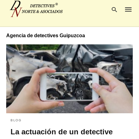
Agencia de detectives Guipuzcoa
Escrib
tu
consul
y
pulsa
en
INTRO
BLOG
La actuación de un detective